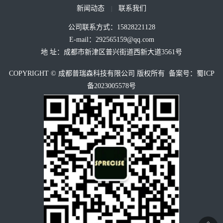
新闻动态
联系我们
|
新
公司联系方式：15828221128
闻
E-mail：292565159@qq.com
地 址：成都市新津区普兴街道西新大道3561号
动
COPYRIGHT © 成都普瑞森科技有限公司 版权所有 备案号：
蜀ICP
态
备2023005578号
公
行
联
司
业
系
新
动
闻
态
我
们