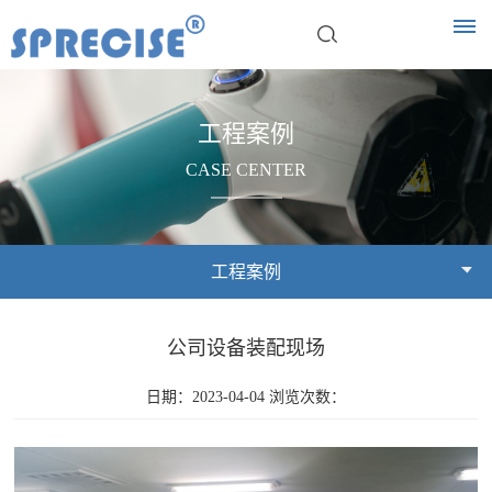
首
工程案例
页
CASE CENTER
关
于
工程案例
普
公司设备装配现场
瑞
日期：2023-04-04 浏览次数：
森
公
企
荣
产
司
业
誉