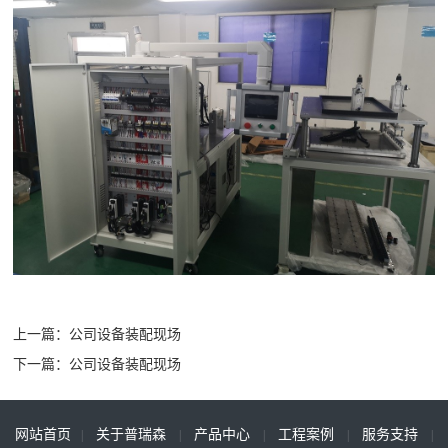
品
简
文
资
介
化
质
中
心
高
超
非
工
频
声
标
程
(高
波
定
周
塑
制
案
波)
料
设
例
塑
焊
备
案
案
案
服
料
接
产
例
例
例
热
机
线
上一篇：公司设备装配现场
务
分
分
分
合
下一篇：公司设备装配现场
类
类
类
机
支
网站首页
关于普瑞森
产品中心
工程案例
服务支持
持
|
|
|
|
|