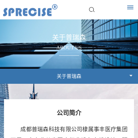
首
关于普瑞森
页
ABOUT US
关
于
关于普瑞森
普
瑞
公司简介
森
公
企
荣
产
成都普瑞森科技有限公司棣属事丰医疗集团
司
业
誉