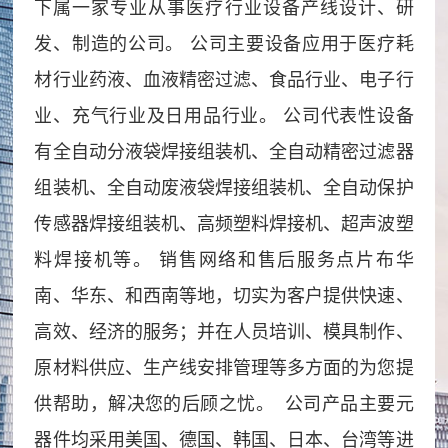
品
下属一家专业从事医疗行业设备产线设计、研
简
文
资
介
化
质
发、制造的公司。 公司主要设备应用于医疗耗
中
材行业药液、血液精密过滤、食品行业、电子行
心
业、充气行业及日用品行业。 公司代表性设备
高
超
非
工
频
声
标
有全自动分液袋焊接组装机、全自动精密过滤器
程
(高
波
定
组装机、全自动废液袋焊接组装机、全自动保护
周
塑
制
案
传感器焊接组装机、高频塑料焊接机、超声波塑
波)
料
设
料焊接机等。 销售网络和售后服务点片布华
例
塑
焊
备
案
案
案
南、华东、和西南等地，切实为客户提供快速、
服
料
接
产
例
例
例
热
机
线
高效、经济的服务；并在人员培训、模具制作、
务
分
分
分
合
原材料供应、生产线安排管理等多方面的为您提
类
类
类
机
支
供帮助，解决您的后顾之忧。 公司产品主要元
持
器件均采用美国、德国、韩国、日本、台湾等进