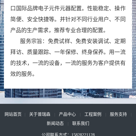
新
口国际品牌电子元件元器配置。性能稳定、操作
简便、安全快捷等。并针对不同行业用户、不同
闻
产品的生产需求，推荐专业合理的配置。
动
服务宗旨：免费试样、免费安装调试、定期
态
拜访、质量跟踪、一年保修、终身保养。用一流
公
行
联
的技术，一流的设备，一流的服务为客户提供有
司
业
系
效的服务。
新
动
闻
态
我
们
网站首页
关于普瑞森
产品中心
工程案例
服务支持
|
|
|
|
|
新闻动态
联系我们
|
公司联系方式：15828221128